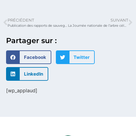
PRÉCIÉDENT
SUIVANT
Publication des rapports de sauvegardes environnementale et sociale (EIES) et du plan d’action de réinstallation (PAR) / Multinational Bénin/Togo
La Journée nationale de l’arbre célébrée au ministère délégué chargé des travaux publics et des infrastructures sous le signe de l’engagement environnemental
Partager sur :
Facebook
Twitter
LinkedIn
[wp_applaud]